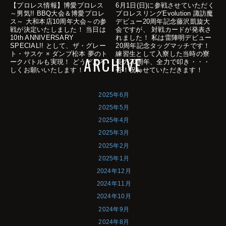
【プロレス情報】博愛プロレス
6月1日(日)に参戦させていただく
～男気!! BBQ大会＆博愛プロレ
プロレスリングEvolution 諏訪魔
ス～ 大和本店10周年大会～の参
デビュー20周年記念藤沢凱旋大
戦が決定いたしました！ 当日は
会ですが、 対戦カードが発表さ
10th ANNIVERSARY
れました！ 私は雷陣明デビュー
SPECIAL!! として、ザ・グレー
20周年記念タッグマッチです！
ト・サスケ × ダンプ松本 夢のト
練習生として入寮した当時の寮
ARCHIVE
ークバトルも実現！ どうぞよろ
長の20周年、全力で叩き・・・
しくお願いいたします！
否！祝わせていただきます！
2025年6月
2025年5月
2025年4月
2025年3月
2025年2月
2025年1月
2024年12月
2024年11月
2024年10月
2024年9月
2024年8月