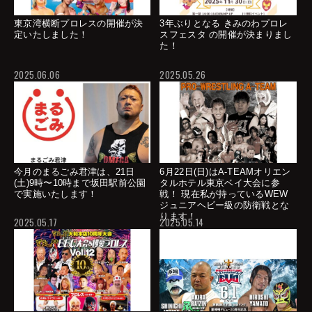
東京湾横断プロレスの開催が決
3年ぶりとなる きみのわプロレ
定いたしました！
スフェスタ の開催が決まりまし
た！
2025.06.06
2025.05.26
今月のまるごみ君津は、21日
6月22日(日)はA-TEAMオリエン
(土)9時〜10時まで坂田駅前公園
タルホテル東京ベイ大会に参
で実施いたします！
戦！ 現在私が持っているWEW
ジュニアヘビー級の防衛戦とな
ります！
2025.05.17
2025.05.14