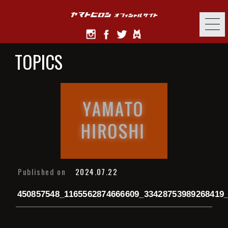
TOPICS
Published on
2024.07.22
450857548_1165562874666609_33428753989268419