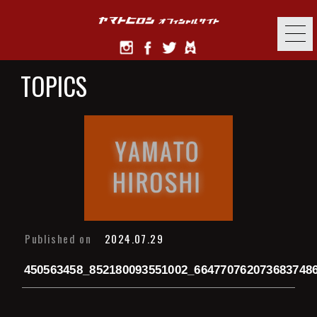
TOPICS
Published on
2024.07.29
450563458_852180093551002_664770762073683748