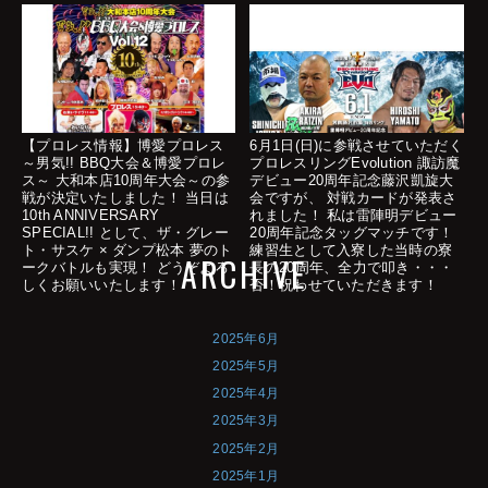
【プロレス情報】博愛プロレス
6月1日(日)に参戦させていただく
～男気!! BBQ大会＆博愛プロレ
プロレスリングEvolution 諏訪魔
ス～ 大和本店10周年大会～の参
デビュー20周年記念藤沢凱旋大
戦が決定いたしました！ 当日は
会ですが、 対戦カードが発表さ
10th ANNIVERSARY
れました！ 私は雷陣明デビュー
SPECIAL!! として、ザ・グレー
20周年記念タッグマッチです！
ト・サスケ × ダンプ松本 夢のト
練習生として入寮した当時の寮
ARCHIVE
ークバトルも実現！ どうぞよろ
長の20周年、全力で叩き・・・
しくお願いいたします！
否！祝わせていただきます！
2025年6月
2025年5月
2025年4月
2025年3月
2025年2月
2025年1月