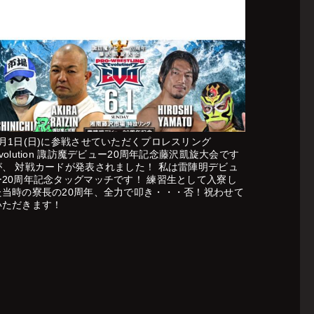
6月1日(日)に参戦させていただくプロレスリング
volution 諏訪魔デビュー20周年記念藤沢凱旋大会です
が、 対戦カードが発表されました！ 私は雷陣明デビュ
ー20周年記念タッグマッチです！ 練習生として入寮し
た当時の寮長の20周年、全力で叩き・・・否！祝わせて
いただきます！