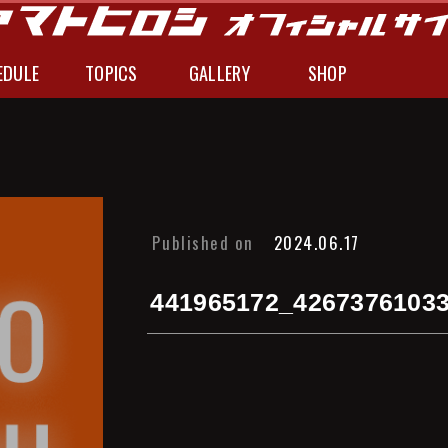
EDULE
TOPICS
GALLERY
SHOP
Published on
2024.06.17
441965172_4267376103