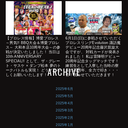
【プロレス情報】博愛プロレス
6月1日(日)に参戦させていただく
～男気!! BBQ大会＆博愛プロレ
プロレスリングEvolution 諏訪魔
ス～ 大和本店10周年大会～の参
デビュー20周年記念藤沢凱旋大
戦が決定いたしました！ 当日は
会ですが、 対戦カードが発表さ
10th ANNIVERSARY
れました！ 私は雷陣明デビュー
SPECIAL!! として、ザ・グレー
20周年記念タッグマッチです！
ト・サスケ × ダンプ松本 夢のト
練習生として入寮した当時の寮
ARCHIVE
ークバトルも実現！ どうぞよろ
長の20周年、全力で叩き・・・
しくお願いいたします！
否！祝わせていただきます！
2025年6月
2025年5月
2025年4月
2025年3月
2025年2月
2025年1月