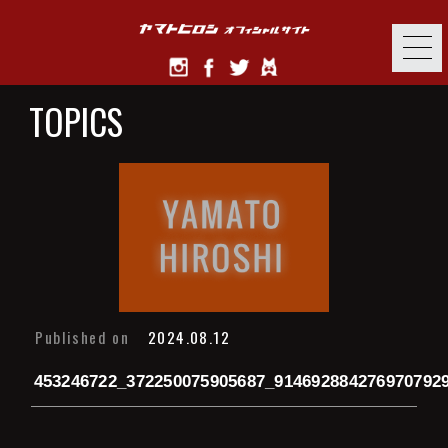
TOPICS
Published on
2024.08.12
453246722_372250075905687_914692884276970792