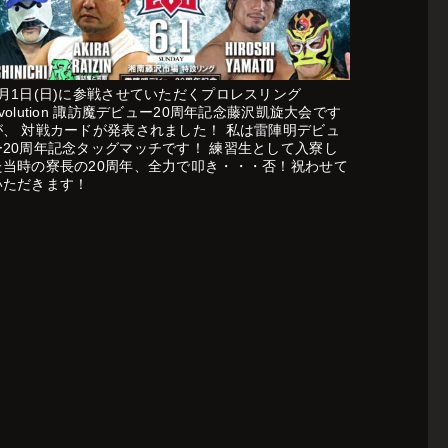
6月1日(日)に参戦させていただくプロレスリング
volution 諏訪魔デビュー20周年記念藤沢凱旋大会です
が、 対戦カードが発表されました！ 私は雷陣明デビュ
ー20周年記念タッグマッチです！ 練習生として入寮し
た当時の寮長の20周年、全力で叩き・・・否！祝わせて
いただきます！