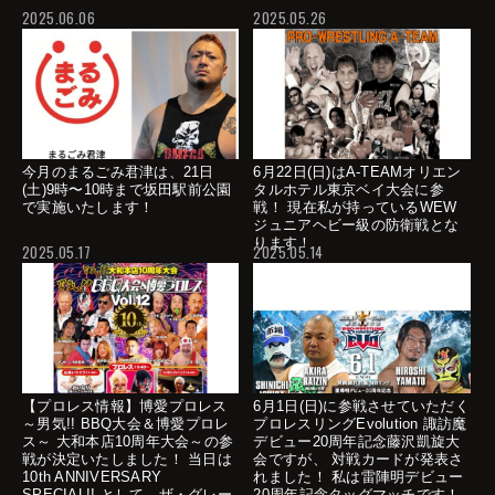
2025.06.06
2025.05.26
今月のまるごみ君津は、21日
6月22日(日)はA-TEAMオリエン
(土)9時〜10時まで坂田駅前公園
タルホテル東京ベイ大会に参
で実施いたします！
戦！ 現在私が持っているWEW
ジュニアヘビー級の防衛戦とな
ります！
2025.05.17
2025.05.14
【プロレス情報】博愛プロレス
6月1日(日)に参戦させていただく
～男気!! BBQ大会＆博愛プロレ
プロレスリングEvolution 諏訪魔
ス～ 大和本店10周年大会～の参
デビュー20周年記念藤沢凱旋大
戦が決定いたしました！ 当日は
会ですが、 対戦カードが発表さ
10th ANNIVERSARY
れました！ 私は雷陣明デビュー
SPECIAL!! として、ザ・グレー
20周年記念タッグマッチです！