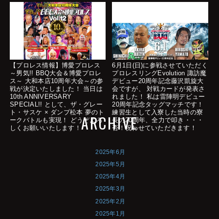
【プロレス情報】博愛プロレス
6月1日(日)に参戦させていただく
～男気!! BBQ大会＆博愛プロレ
プロレスリングEvolution 諏訪魔
ス～ 大和本店10周年大会～の参
デビュー20周年記念藤沢凱旋大
戦が決定いたしました！ 当日は
会ですが、 対戦カードが発表さ
10th ANNIVERSARY
れました！ 私は雷陣明デビュー
SPECIAL!! として、ザ・グレー
20周年記念タッグマッチです！
ト・サスケ × ダンプ松本 夢のト
練習生として入寮した当時の寮
ARCHIVE
ークバトルも実現！ どうぞよろ
長の20周年、全力で叩き・・・
しくお願いいたします！
否！祝わせていただきます！
2025年6月
2025年5月
2025年4月
2025年3月
2025年2月
2025年1月