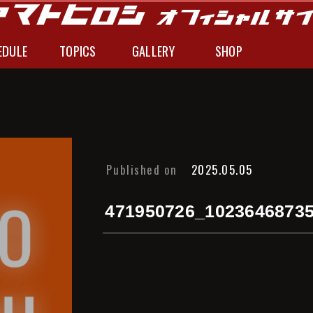
EDULE
TOPICS
GALLERY
SHOP
Published on
2025.05.05
471950726_1023646873