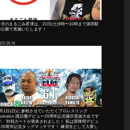
今月のまるごみ君津は、21日(土)9時〜10時まで坂田駅
前公園で実施いたします！
025.05.14
6月1日(日)に参戦させていただくプロレスリング
volution 諏訪魔デビュー20周年記念藤沢凱旋大会です
が、 対戦カードが発表されました！ 私は雷陣明デビュ
ー20周年記念タッグマッチです！ 練習生として入寮し