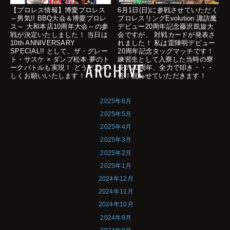
【プロレス情報】博愛プロレス
6月1日(日)に参戦させていただく
～男気!! BBQ大会＆博愛プロレ
プロレスリングEvolution 諏訪魔
ス～ 大和本店10周年大会～の参
デビュー20周年記念藤沢凱旋大
戦が決定いたしました！ 当日は
会ですが、 対戦カードが発表さ
10th ANNIVERSARY
れました！ 私は雷陣明デビュー
SPECIAL!! として、ザ・グレー
20周年記念タッグマッチです！
ト・サスケ × ダンプ松本 夢のト
練習生として入寮した当時の寮
ARCHIVE
ークバトルも実現！ どうぞよろ
長の20周年、全力で叩き・・・
しくお願いいたします！
否！祝わせていただきます！
2025年6月
2025年5月
2025年4月
2025年3月
2025年2月
2025年1月
2024年12月
2024年11月
2024年10月
2024年9月