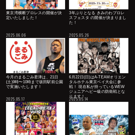
東京湾横断プロレスの開催が決
3年ぶりとなる きみのわプロレ
定いたしました！
スフェスタ の開催が決まりまし
た！
2025.06.06
2025.05.26
今月のまるごみ君津は、21日
6月22日(日)はA-TEAMオリエン
(土)9時〜10時まで坂田駅前公園
タルホテル東京ベイ大会に参
で実施いたします！
戦！ 現在私が持っているWEW
ジュニアヘビー級の防衛戦とな
ります！
2025.05.17
2025.05.14