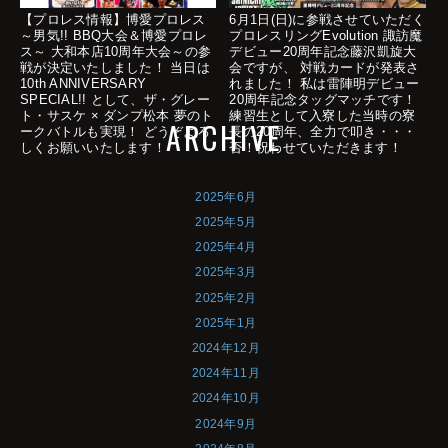
【プロレス情報】博愛プロレス
6月1日(日)に参戦させていただく
～男気!! BBQ大会＆博愛プロレ
プロレスリングEvolution 諏訪魔
ス～ 大和本店10周年大会～の参
デビュー20周年記念藤沢凱旋大
戦が決定いたしました！ 当日は
会ですが、 対戦カードが発表さ
10th ANNIVERSARY
れました！ 私は雷陣明デビュー
SPECIAL!! として、ザ・グレー
20周年記念タッグマッチです！
ト・サスケ × ダンプ松本 夢のト
練習生として入寮した当時の寮
ARCHIVE
ークバトルも実現！ どうぞよろ
長の20周年、全力で叩き・・・
しくお願いいたします！
否！祝わせていただきます！
2025年6月
2025年5月
2025年4月
2025年3月
2025年2月
2025年1月
2024年12月
2024年11月
2024年10月
2024年9月