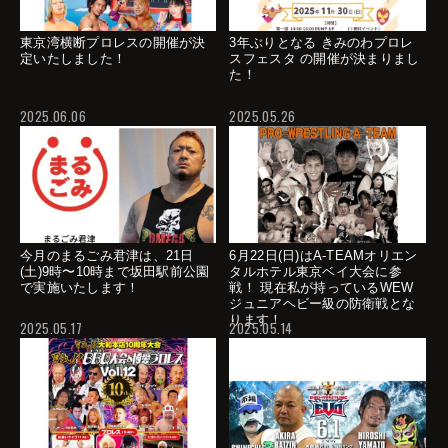
東京湾横断プロレスの開催が決
3年ぶりとなる きみのわプロレ
定いたしました！
スフェスタ の開催が決まりまし
た！
2025.06.06
2025.05.26
今月のまるごみ君津は、21日
6月22日(日)はA-TEAMオリエン
(土)9時〜10時まで坂田駅前公園
タルホテル東京ベイ大会に参
で実施いたします！
戦！ 現在私が持っているWEW
ジュニアヘビー級の防衛戦とな
ります！
2025.05.17
2025.05.14