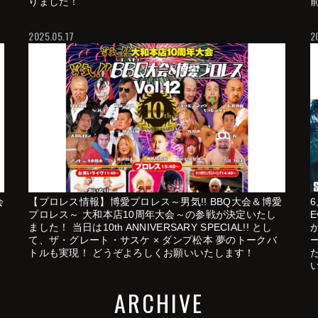
りました！
2025.05.17
2
会
【プロレス情報】博愛プロレス～男気!! BBQ大会＆博愛
プロレス～ 大和本店10周年大会～の参戦が決定いたし
E
ました！ 当日は10th ANNIVERSARY SPECIAL!! とし
て、ザ・グレート・サスケ × ダンプ松本 夢のトークバ
トルも実現！ どうぞよろしくお願いいたします！
ARCHIVE