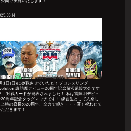
前公園で実施いたします！
025.05.14
6月1日(日)に参戦させていただくプロレスリング
volution 諏訪魔デビュー20周年記念藤沢凱旋大会です
が、 対戦カードが発表されました！ 私は雷陣明デビュ
ー20周年記念タッグマッチです！ 練習生として入寮し
た当時の寮長の20周年、全力で叩き・・・否！祝わせて
いただきます！