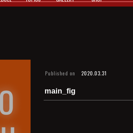
EDULE
TOPICS
GALLERY
SHOP
Published on
2020.03.31
main_fig